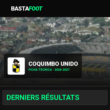
BASTA
FOOT
COQUIMBO UNIDO
FICHA TÉCNICA - 2026-2027
DERNIERS RÉSULTATS