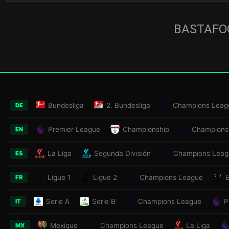
BASTAFOO
Bundesliga
2. Bundesliga
Champions Leag
DE
Premier League
Championship
Champions
EN
La Liga
Segunda División
Champions Leag
ES
Ligue 1
Ligue 2
Champions League
FR
Serie A
Serie B
Champions League
P
IT
Mexique
Champions League
La Liga
MX