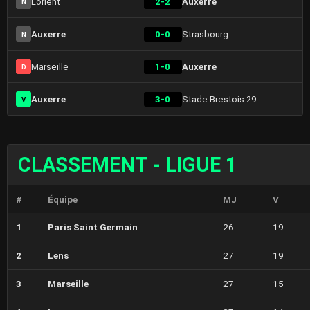
Lorient
2-2
Auxerre
N
Auxerre
0-0
Strasbourg
N
Marseille
1-0
Auxerre
D
Auxerre
3-0
Stade Brestois 29
V
CLASSEMENT - LIGUE 1
#
Équipe
MJ
V
1
Paris Saint Germain
26
19
2
Lens
27
19
3
Marseille
27
15