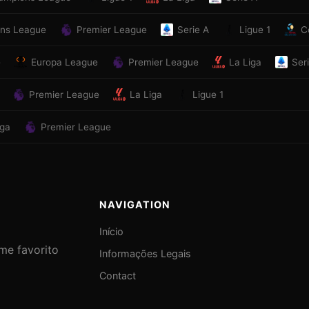
ns League
Premier League
Serie A
Ligue 1
C
e
Europa League
Premier League
La Liga
Ser
Premier League
La Liga
Ligue 1
iga
Premier League
NAVIGATION
Início
ime favorito
Informações Legais
Contact