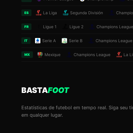
La Liga
Segunda División
Champio
ES
Ligue 1
Ligue 2
Champions Leagu
FR
Serie A
Serie B
Champions League
IT
Mexique
Champions League
La L
MX
BASTA
FOOT
Estatísticas de futebol em tempo real. Siga seu t
em qualquer lugar.