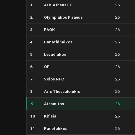
1
AEK Athens FC
26
2
Olympiakos Piraeus
26
3
PAOK
26
4
Panathinaikos
26
5
Levadiakos
26
6
OFI
26
7
Volos NFC
26
8
Aris Thessalonikis
26
9
Atromitos
26
10
Kifisia
26
11
Panetolikos
26