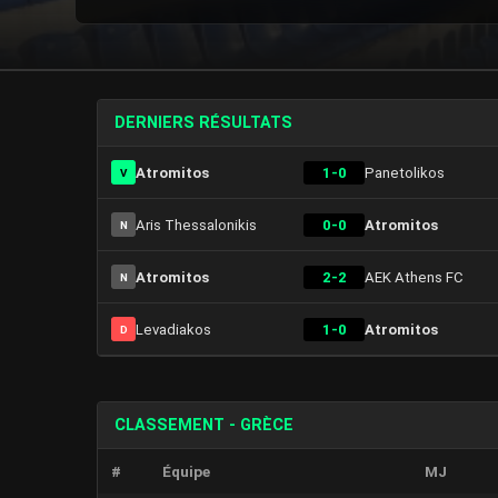
DERNIERS RÉSULTATS
Atromitos
1-0
Panetolikos
V
Aris Thessalonikis
0-0
Atromitos
N
Atromitos
2-2
AEK Athens FC
N
Levadiakos
1-0
Atromitos
D
CLASSEMENT - GRÈCE
#
Équipe
MJ