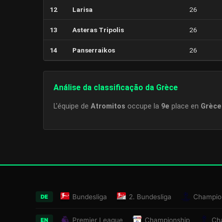
12
Larisa
26
13
Asteras Tripolis
26
14
Panserraikos
26
Análise da classificação da Grèce
L'équipe de
Atromitos
occupe la
9e
place en
Grèce
Bundesliga
2. Bundesliga
Champio
DE
Premier League
Championship
Ch
EN