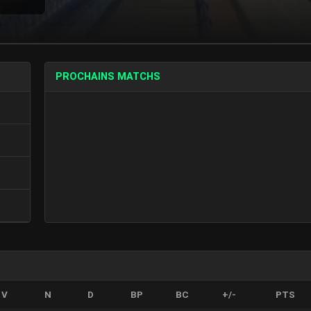
PROCHAINS MATCHS
V
N
D
BP
BC
+/-
PTS