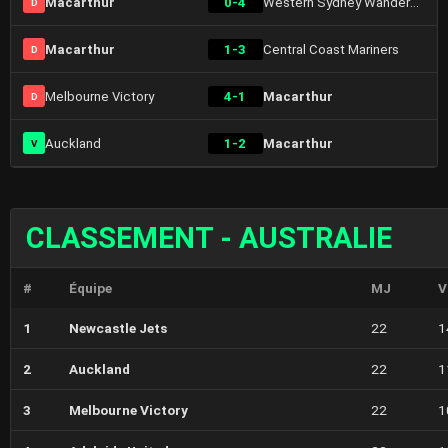
Macarthur
0-4
Western Sydney Wanderers
D
Macarthur
1-3
Central Coast Mariners
D
Melbourne Victory
4-1
Macarthur
D
Auckland
1-2
Macarthur
V
CLASSEMENT - AUSTRALIE
#
Équipe
MJ
V
1
Newcastle Jets
22
1
2
Auckland
22
1
3
Melbourne Victory
22
1