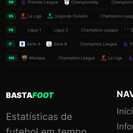
Premier League
Championship
Champions
EN
La Liga
Segunda División
Champions Leag
ES
Ligue 1
Ligue 2
Champions League
FR
Serie A
Serie B
Champions League
P
IT
Mexique
Champions League
La Liga
MX
NA
BASTA
FOOT
Iníc
Estatísticas de
Inf
futebol em tempo