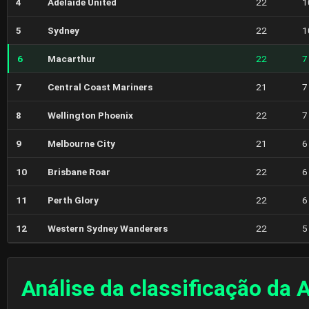
4
Adelaide United
22
1
5
Sydney
22
1
6
Macarthur
22
7
7
Central Coast Mariners
21
7
8
Wellington Phoenix
22
7
9
Melbourne City
21
6
10
Brisbane Roar
22
6
11
Perth Glory
22
6
12
Western Sydney Wanderers
22
5
Análise da classificação da A