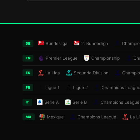
Bundesliga
2. Bundesliga
Champio
DE
Premier League
Championship
Ch
EN
La Liga
Segunda División
Champio
ES
Ligue 1
Ligue 2
Champions Leagu
FR
Serie A
Serie B
Champions League
IT
Mexique
Champions League
La L
MX