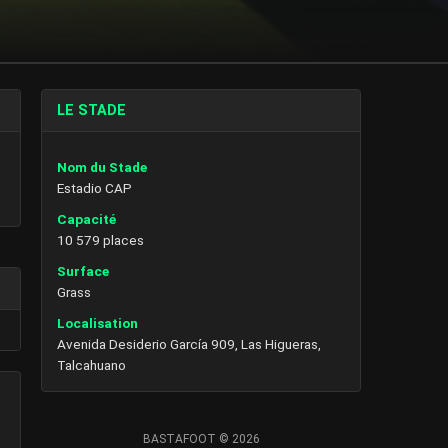
LE STADE
Nom du Stade
Estadio CAP
Capacité
10 579 places
Surface
Grass
Localisation
Avenida Desiderio García 909, Las Higueras,
Talcahuano
BASTAFOOT © 2026