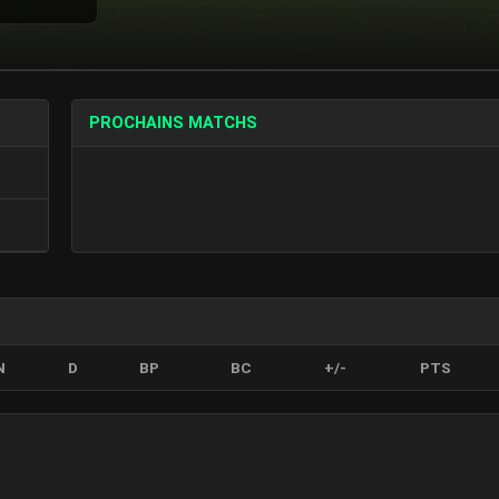
PROCHAINS MATCHS
N
D
BP
BC
+/-
PTS