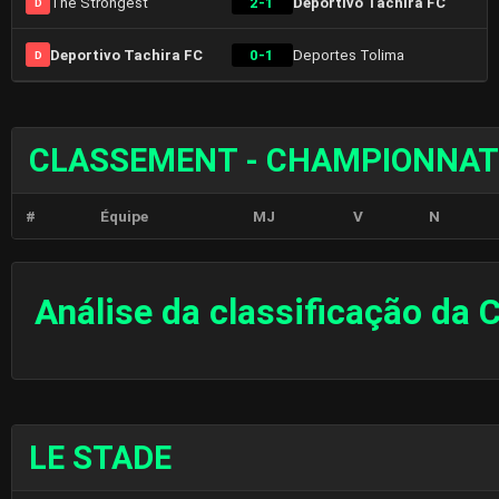
The Strongest
2-1
Deportivo Tachira FC
D
Deportivo Tachira FC
0-1
Deportes Tolima
D
CLASSEMENT - CHAMPIONNAT
#
Équipe
MJ
V
N
Análise da classificação da
LE STADE