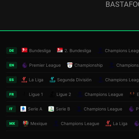
BASTAFOO
Bundesliga
2. Bundesliga
Champions Leag
DE
Premier League
Championship
Champions
EN
La Liga
Segunda División
Champions Leag
ES
Ligue 1
Ligue 2
Champions League
FR
Serie A
Serie B
Champions League
P
IT
Mexique
Champions League
La Liga
MX