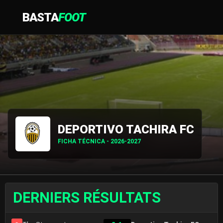
BASTA
FOOT
DEPORTIVO TACHIRA FC
FICHA TÉCNICA - 2026-2027
DERNIERS RÉSULTATS