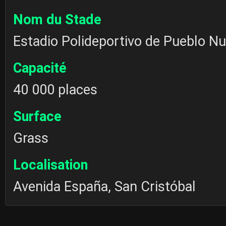
Nom du Stade
Estadio Polideportivo de Pueblo N
Capacité
40 000 places
Surface
Grass
Localisation
Avenida España, San Cristóbal