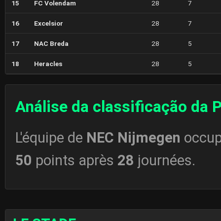
15
FC Volendam
28
7
16
Excelsior
28
7
17
NAC Breda
28
5
18
Heracles
28
5
Análise da classificação da 
L'équipe de
NEC Nijmegen
occup
50
points après
28
journées.