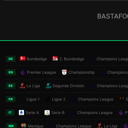
BASTAFOO
Bundesliga
2. Bundesliga
Champions Leag
DE
Premier League
Championship
Champions
EN
La Liga
Segunda División
Champions Leag
ES
Ligue 1
Ligue 2
Champions League
FR
Serie A
Serie B
Champions League
P
IT
Mexique
Champions League
La Liga
MX