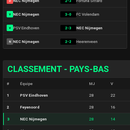
NEC Nijmegen
2-3
Fortuna Sittard
D
NEC Nijmegen
3-0
FC Volendam
V
PSV Eindhoven
2-3
NEC Nijmegen
V
NEC Nijmegen
2-2
Heerenveen
N
CLASSEMENT - PAYS-BAS
#
Équipe
MJ
V
1
PSV Eindhoven
28
22
2
Feyenoord
28
16
3
NEC Nijmegen
28
14