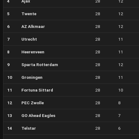
4
Ajax
28
12
5
Twente
28
12
6
AZ Alkmaar
28
12
7
Utrecht
28
11
8
Heerenveen
28
11
9
Sparta Rotterdam
28
12
10
Groningen
28
11
11
Fortuna Sittard
28
10
12
PEC Zwolle
28
8
13
GO Ahead Eagles
28
7
14
Telstar
28
6