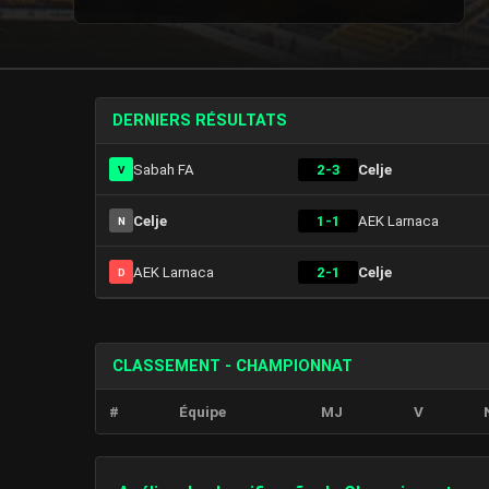
DERNIERS RÉSULTATS
Sabah FA
2-3
Celje
V
Celje
1-1
AEK Larnaca
N
AEK Larnaca
2-1
Celje
D
CLASSEMENT - CHAMPIONNAT
#
Équipe
MJ
V