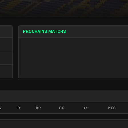
PROCHAINS MATCHS
N
D
BP
BC
+/-
PTS