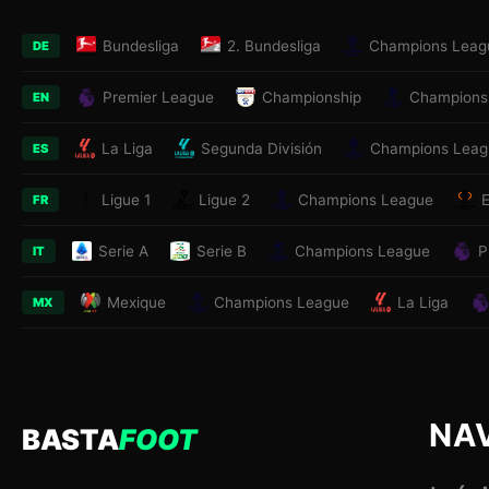
Bundesliga
2. Bundesliga
Champions Leag
DE
Premier League
Championship
Champions
EN
La Liga
Segunda División
Champions Leag
ES
Ligue 1
Ligue 2
Champions League
FR
Serie A
Serie B
Champions League
P
IT
Mexique
Champions League
La Liga
MX
NA
BASTA
FOOT