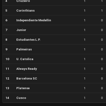
4
Cruzeiro
1
1
5
Corinthians
1
1
6
Independiente Medellin
1
0
7
Junior
1
0
8
Estudiantes L.P.
1
0
9
Palmeiras
1
0
10
U. Catolica
1
0
11
Always Ready
1
0
12
Barcelona SC
1
0
13
Platense
1
0
14
Cusco
1
0