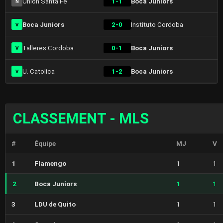
Union Santa Fe
1-1
Boca Juniors
N
Boca Juniors
2-0
Instituto Cordoba
V
Talleres Cordoba
0-1
Boca Juniors
V
U. Catolica
1-2
Boca Juniors
V
CLASSEMENT - MLS
#
Équipe
MJ
V
1
Flamengo
1
1
2
Boca Juniors
1
1
3
LDU de Quito
1
1