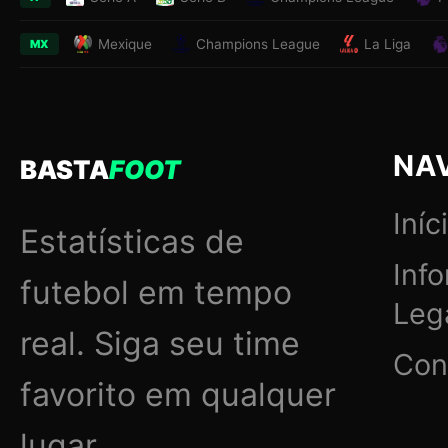
Mexique
Champions League
La Liga
MX
NA
BASTA
FOOT
Iníc
Estatísticas de
Inf
futebol em tempo
Leg
real. Siga seu time
Con
favorito em qualquer
lugar.