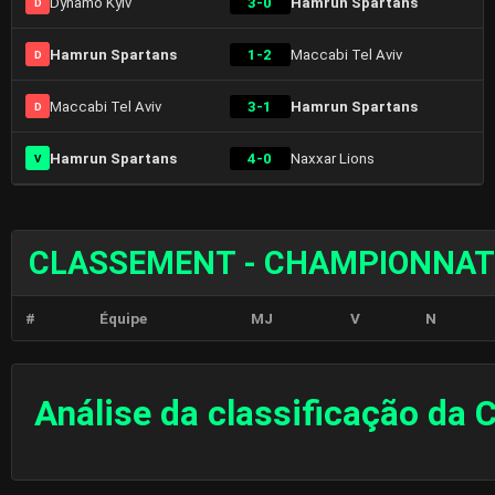
Dynamo Kyiv
3-0
Hamrun Spartans
D
Hamrun Spartans
1-2
Maccabi Tel Aviv
D
Maccabi Tel Aviv
3-1
Hamrun Spartans
D
Hamrun Spartans
4-0
Naxxar Lions
V
CLASSEMENT - CHAMPIONNAT
#
Équipe
MJ
V
N
Análise da classificação da