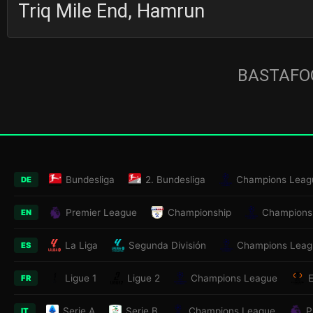
Triq Mile End, Hamrun
BASTAFOO
Bundesliga
2. Bundesliga
Champions Leag
DE
Premier League
Championship
Champions
EN
La Liga
Segunda División
Champions Leag
ES
Ligue 1
Ligue 2
Champions League
FR
Serie A
Serie B
Champions League
P
IT