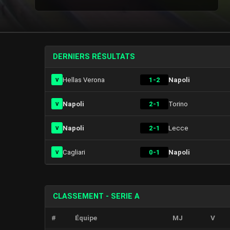
DERNIERS RÉSULTATS
Hellas Verona
1-2
Napoli
V
Napoli
2-1
Torino
V
Napoli
2-1
Lecce
V
Cagliari
0-1
Napoli
V
CLASSEMENT - SERIE A
#
Équipe
MJ
V