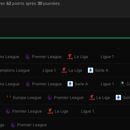
vec
62
points après
30
journées.
ns League
Premier League
La Liga
Ligue 1
ampions League
Ligue 1
La Liga
Serie A
ns League
Premier League
Serie A
Ligue 1
C
e
Europa League
Premier League
La Liga
Ser
Premier League
La Liga
Ligue 1
iga
Premier League