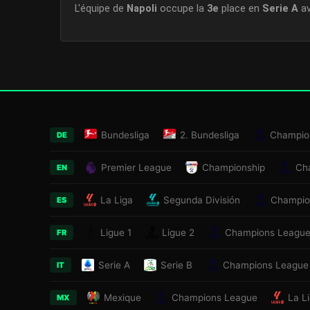
L'équipe de
Napoli
occupe la
3e
place en
Serie A
a
Bundesliga
2. Bundesliga
Champio
DE
Premier League
Championship
Ch
EN
La Liga
Segunda División
Champio
ES
Ligue 1
Ligue 2
Champions Leagu
FR
Serie A
Serie B
Champions League
IT
Mexique
Champions League
La L
MX