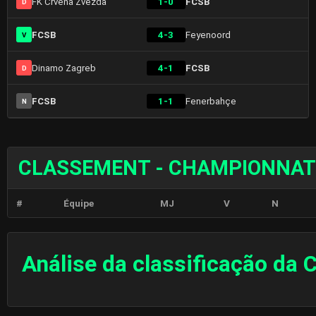
FK Crvena Zvezda
1-0
FCSB
D
FCSB
4-3
Feyenoord
V
Dinamo Zagreb
4-1
FCSB
D
FCSB
1-1
Fenerbahçe
N
CLASSEMENT - CHAMPIONNAT
#
Équipe
MJ
V
N
Análise da classificação da