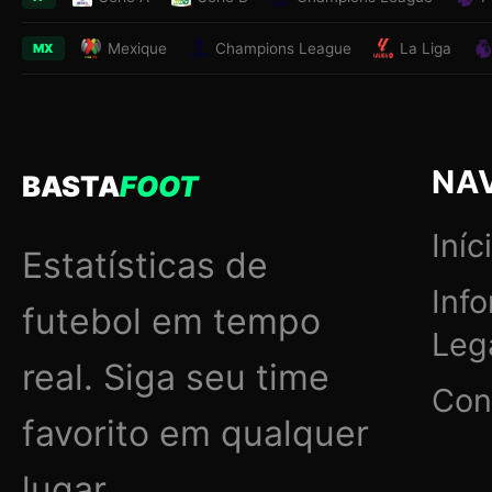
Mexique
Champions League
La Liga
MX
NA
BASTA
FOOT
Iníc
Estatísticas de
Inf
futebol em tempo
Leg
real. Siga seu time
Con
favorito em qualquer
lugar.