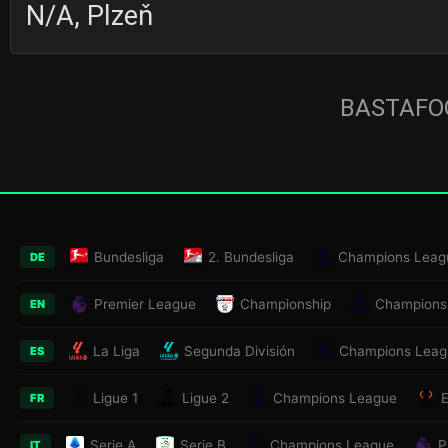
N/A, Plzeň
BASTAFOO
Bundesliga
2. Bundesliga
Champions Leag
DE
Premier League
Championship
Champions
EN
La Liga
Segunda División
Champions Leag
ES
Ligue 1
Ligue 2
Champions League
FR
Serie A
Serie B
Champions League
P
IT