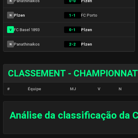
Panathinaikos
0-0
Plzen
N
Plzen
1-1
FC Porto
N
FC Basel 1893
0-1
Plzen
V
Panathinaikos
2-2
Plzen
N
CLASSEMENT - CHAMPIONNAT
#
Équipe
MJ
V
N
Análise da classificação da