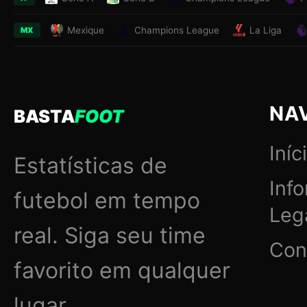
Mexique
Champions League
La Liga
MX
NA
BASTA
FOOT
Iníc
Estatísticas de
Inf
futebol em tempo
Leg
real. Siga seu time
Con
favorito em qualquer
lugar.