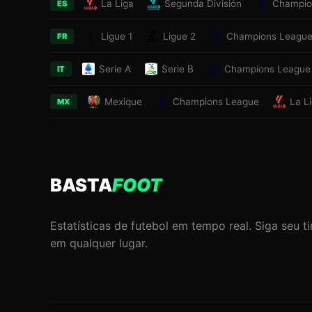
La Liga
Segunda División
Champio
ES
Ligue 1
Ligue 2
Champions Leagu
FR
Serie A
Serie B
Champions League
IT
Mexique
Champions League
La L
MX
BASTA
FOOT
Estatísticas de futebol em tempo real. Siga seu t
em qualquer lugar.