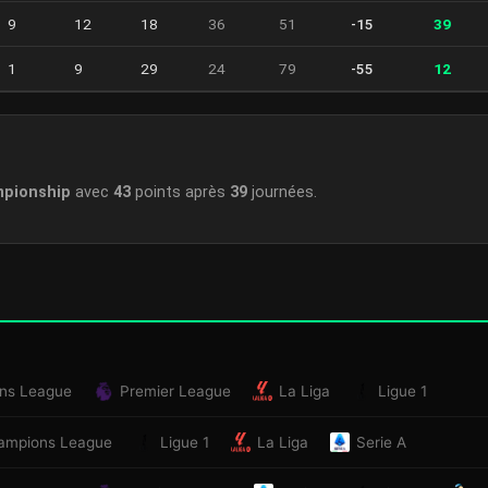
9
12
18
36
51
-15
39
1
9
29
24
79
-55
12
pionship
avec
43
points après
39
journées.
ns League
Premier League
La Liga
Ligue 1
ampions League
Ligue 1
La Liga
Serie A