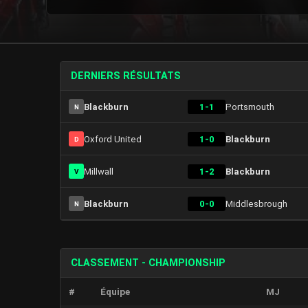
DERNIERS RÉSULTATS
Blackburn
1-1
Portsmouth
N
Oxford United
1-0
Blackburn
D
Millwall
1-2
Blackburn
V
Blackburn
0-0
Middlesbrough
N
CLASSEMENT - CHAMPIONSHIP
#
Équipe
MJ