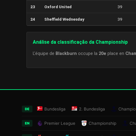
23
Oxford United
39
24
Sheffield Wednesday
39
Análise da classificação da Championship
L'équipe de
Blackburn
occupe la
20e
place en
Cham
Bundesliga
2. Bundesliga
Champio
DE
Premier League
Championship
Ch
EN