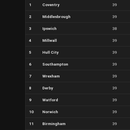
1
Coventry
39
2
Middlesbrough
39
3
Ipswich
38
4
Millwall
39
5
Hull City
39
6
Southampton
39
7
Wrexham
39
8
Derby
39
9
Watford
39
10
Norwich
39
11
Birmingham
39