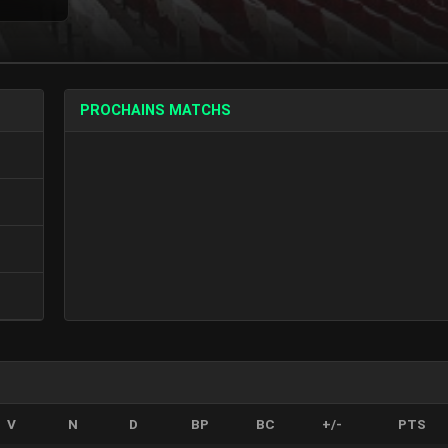
PROCHAINS MATCHS
V
N
D
BP
BC
+/-
PTS