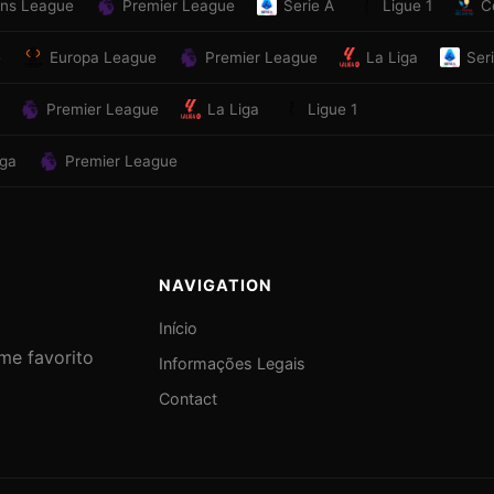
ns League
Premier League
Serie A
Ligue 1
C
e
Europa League
Premier League
La Liga
Ser
Premier League
La Liga
Ligue 1
iga
Premier League
NAVIGATION
Início
ime favorito
Informações Legais
Contact