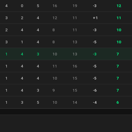
4
0
5
16
19
-3
12
3
2
4
12
11
+1
11
2
4
4
8
11
-3
10
3
1
4
8
13
-5
10
1
4
3
10
13
-3
7
1
4
4
11
16
-5
7
1
4
4
10
15
-5
7
1
4
3
9
15
-6
7
1
3
5
10
14
-4
6