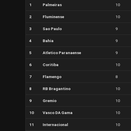
1
Palmeiras
10
2
Fluminense
10
3
Sao Paulo
9
4
Bahia
9
5
Atletico Paranaense
9
6
Coritiba
10
7
Flamengo
8
8
RB Bragantino
10
9
Gremio
10
10
Vasco DA Gama
10
11
Internacional
10