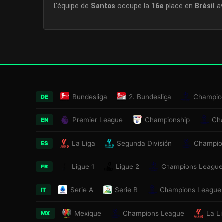
L'équipe de
Santos
occupe la
16e
place en
Brésil
a
Bundesliga
2. Bundesliga
Champio
DE
Premier League
Championship
Ch
EN
La Liga
Segunda División
Champio
ES
Ligue 1
Ligue 2
Champions Leagu
FR
Serie A
Serie B
Champions League
IT
Mexique
Champions League
La L
MX