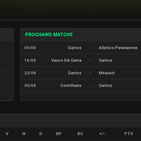
PROCHAINS MATCHS
09/08
Santos
-
Atletico Paranaense
16/08
Vasco DA Gama
-
Santos
23/08
Santos
-
Mirassol
30/08
Corinthians
-
Santos
V
N
D
BP
BC
+/-
PTS