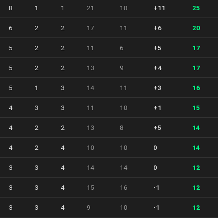
8
1
1
21
10
+11
25
6
2
2
17
11
+6
20
5
2
2
11
6
+5
17
5
2
2
13
9
+4
17
5
1
3
14
11
+3
16
4
3
3
11
10
+1
15
4
2
2
13
8
+5
14
4
2
4
10
10
0
14
3
3
4
14
14
0
12
3
3
4
15
16
-1
12
3
3
4
9
10
-1
12