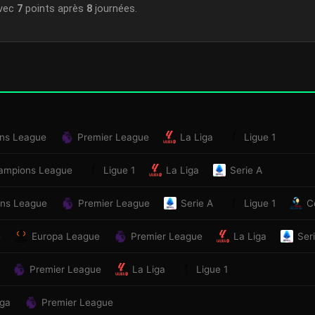
vec
7
points après
8
journées.
ns League
Premier League
La Liga
Ligue 1
ampions League
Ligue 1
La Liga
Serie A
ns League
Premier League
Serie A
Ligue 1
C
e
Europa League
Premier League
La Liga
Ser
Premier League
La Liga
Ligue 1
iga
Premier League