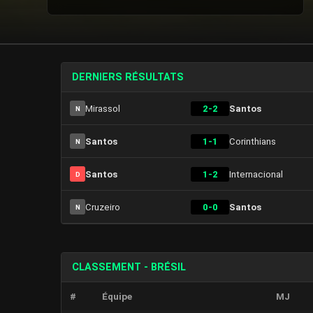
DERNIERS RÉSULTATS
Mirassol
2-2
Santos
N
Santos
1-1
Corinthians
N
Santos
1-2
Internacional
D
Cruzeiro
0-0
Santos
N
CLASSEMENT - BRÉSIL
#
Équipe
MJ