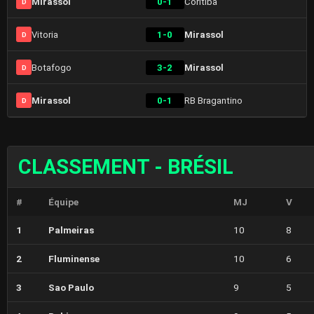
Mirassol
0-1
Coritiba
D
Vitoria
1-0
Mirassol
D
Botafogo
3-2
Mirassol
D
Mirassol
0-1
RB Bragantino
D
CLASSEMENT - BRÉSIL
#
Équipe
MJ
V
1
Palmeiras
10
8
2
Fluminense
10
6
3
Sao Paulo
9
5