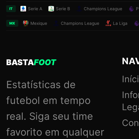
Serie A
Serie B
Champions League
P
IT
Mexique
Champions League
La Liga
MX
NA
BASTA
FOOT
Iníc
Estatísticas de
Inf
futebol em tempo
Leg
real. Siga seu time
Con
favorito em qualquer