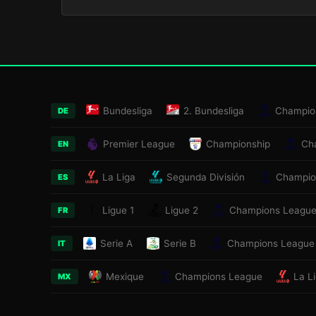
Bundesliga
2. Bundesliga
Champio
DE
Premier League
Championship
Ch
EN
La Liga
Segunda División
Champio
ES
Ligue 1
Ligue 2
Champions Leagu
FR
Serie A
Serie B
Champions League
IT
Mexique
Champions League
La L
MX