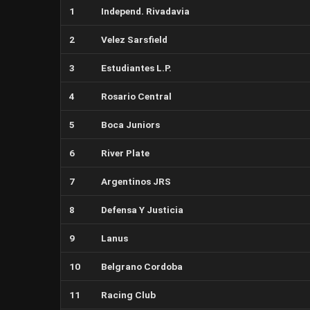
1
Independ. Rivadavia
2
Velez Sarsfield
3
Estudiantes L.P.
4
Rosario Central
5
Boca Juniors
6
River Plate
7
Argentinos JRS
8
Defensa Y Justicia
9
Lanus
10
Belgrano Cordoba
11
Racing Club