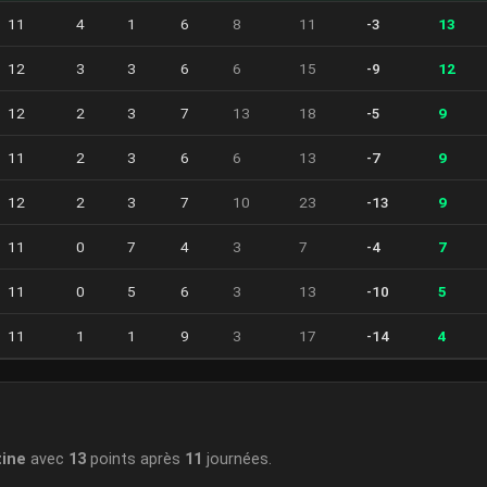
11
4
1
6
8
11
-3
13
12
3
3
6
6
15
-9
12
12
2
3
7
13
18
-5
9
11
2
3
6
6
13
-7
9
12
2
3
7
10
23
-13
9
11
0
7
4
3
7
-4
7
11
0
5
6
3
13
-10
5
11
1
1
9
3
17
-14
4
tine
avec
13
points après
11
journées.