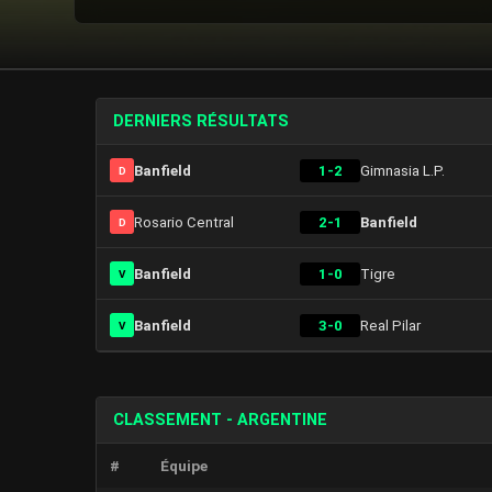
DERNIERS RÉSULTATS
Banfield
1-2
Gimnasia L.P.
D
Rosario Central
2-1
Banfield
D
Banfield
1-0
Tigre
V
Banfield
3-0
Real Pilar
V
CLASSEMENT - ARGENTINE
#
Équipe