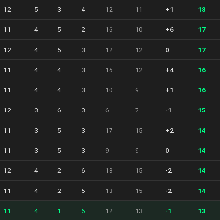
12
5
3
4
12
11
+1
18
11
4
5
2
16
10
+6
17
12
4
5
3
12
12
0
17
11
4
4
3
16
12
+4
16
11
4
4
3
10
9
+1
16
12
3
6
3
6
7
-1
15
11
3
5
3
17
15
+2
14
11
3
5
3
9
9
0
14
12
4
2
6
13
15
-2
14
11
4
2
5
13
15
-2
14
11
4
1
6
12
13
-1
13