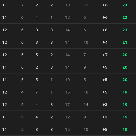
11
7
2
2
18
12
+6
23
11
6
4
1
12
6
+6
22
12
6
3
3
14
6
+8
21
12
6
3
3
14
10
+4
21
12
5
5
2
14
7
+7
20
11
6
2
3
14
9
+5
20
11
5
5
1
10
5
+5
20
12
4
7
1
15
10
+5
19
12
5
4
3
17
14
+3
19
11
5
4
2
12
9
+3
19
11
5
3
3
15
10
+5
18