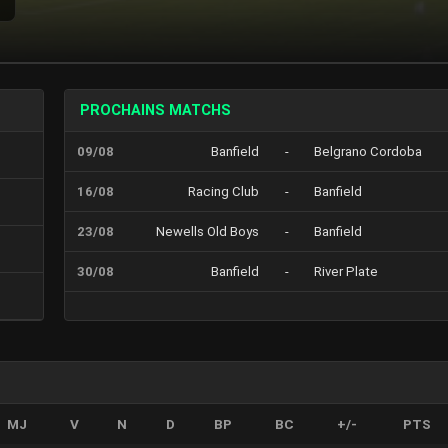
PROCHAINS MATCHS
09/08
Banfield
-
Belgrano Cordoba
16/08
Racing Club
-
Banfield
23/08
Newells Old Boys
-
Banfield
30/08
Banfield
-
River Plate
MJ
V
N
D
BP
BC
+/-
PTS