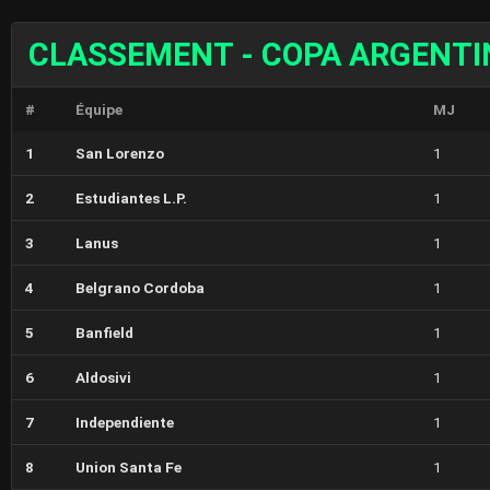
CLASSEMENT - COPA ARGENTI
#
Équipe
MJ
1
San Lorenzo
1
2
Estudiantes L.P.
1
3
Lanus
1
4
Belgrano Cordoba
1
5
Banfield
1
6
Aldosivi
1
7
Independiente
1
8
Union Santa Fe
1