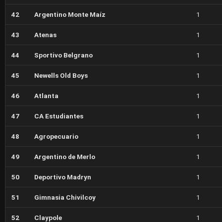
42
Argentino Monte Maíz
1
43
Atenas
1
44
Sportivo Belgrano
1
45
Newells Old Boys
1
46
Atlanta
1
47
CA Estudiantes
1
48
Agropecuario
1
49
Argentino de Merlo
1
50
Deportivo Madryn
1
51
Gimnasia Chivilcoy
1
52
Claypole
1