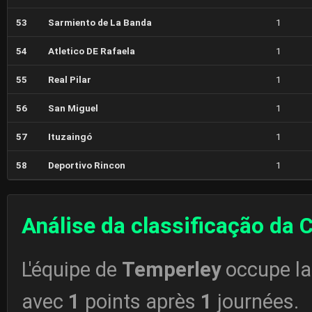
53
Sarmiento de La Banda
1
54
Atletico DE Rafaela
1
55
Real Pilar
1
56
San Miguel
1
57
Ituzaingó
1
58
Deportivo Rincon
1
Análise da classificação da 
L'équipe de
Temperley
occupe l
avec
1
points après
1
journées.