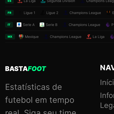
La Liga
Segunda División
Champions Leag
ES
Ligue 1
Ligue 2
Champions League
FR
Serie A
Serie B
Champions League
P
IT
Mexique
Champions League
La Liga
MX
NA
BASTA
FOOT
Iníc
Estatísticas de
Inf
futebol em tempo
Leg
real. Siga seu time