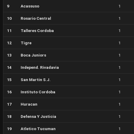
9
Acassuso
1
10
Rosario Central
1
11
Talleres Cordoba
1
12
Tigre
1
13
Boca Juniors
1
14
Independ. Rivadavia
1
15
San Martin S.J.
1
16
Instituto Cordoba
1
17
Huracan
1
18
Defensa Y Justicia
1
19
Atletico Tucuman
1