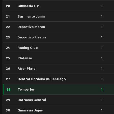
20
Gimnasia L.P.
1
21
Sarmiento Junin
1
22
Deportivo Moron
1
23
Deportivo Riestra
1
24
Racing Club
1
25
Platense
1
26
River Plate
1
27
Central Cordoba de Santiago
1
28
Temperley
1
29
Barracas Central
1
30
Gimnasia Jujuy
1