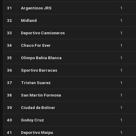
31
Argentinos JRS
1
32
Midland
1
33
Deportivo Camioneros
1
34
Chaco For Ever
1
35
Olimpo Bahia Blanca
1
36
Sportivo Barracas
1
37
Tristan Suarez
1
38
San Martin Formosa
1
39
Ciudad de Bolívar
1
40
Godoy Cruz
1
41
Deportivo Maipu
1